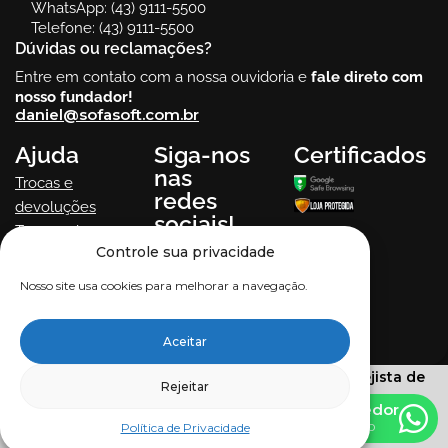
WhatsApp: (43) 9111-5500
Telefone: (43) 9111-5500
Dúvidas ou reclamações?
Entre em contato com a nossa ouvidoria e
fale direto com
nosso fundador!
daniel@sofasoft.com.br
Ajuda
Siga-nos
Certificados
nas
Trocas e
redes
devoluções
sociais!
Termos de uso
Controle sua privacidade
Política de
Privacidade
Nosso site usa cookies para melhorar a navegação.
Aceitar
Todos os direitos reservados.
Soft Comércio Varejista de
Rejeitar
Móveis Ltda
. CNPJ 34.596.469/0001-57
Falar com Vendedor
Política de Privacidade