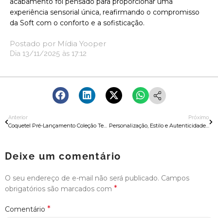
acabamento foi pensado para proporcionar uma
experiência sensorial única, reafirmando o compromisso
da Soft com o conforto e a sofisticação.
Postado por
Mídia Yooper
Dia
13/11/2025
às
17:12
Anterior
Próximo
Coquetel Pré-Lançamento Coleção TerraCor 2026
Personalização, Estilo e Autenticidade Destacam a Coleção TerraCor
Deixe um comentário
O seu endereço de e-mail não será publicado.
Campos
*
obrigatórios são marcados com
*
Comentário