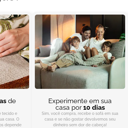
as
de
Experimente em sua
casa por
10 dias
 tecido e
Sim, você compra, recebe o sofá em sua
ua casa. O
casa e se não gostar devolvemos seu
ios depende
dinheiro sem dor de cabeça!