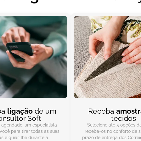
ba
ligação
de um
Receba
amostr
onsultor Soft
tecidos
o agendado, um especialista
Selecione até 5 opções de
 você para tirar todas as suas
receba-os no conforto de s
s e guiar-lhe durante a
prazo de entrega dos Corre