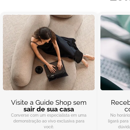
Visite a Guide Shop sem
Rece
sair de sua casa
c
Converse com um especialista em uma
No horári
demonstração ao vivo exclusiva para
ligará para
você.
dúvida