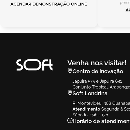
perso
AGENDAR DEMONSTRAÇÃO ONLINE
A
Venha nos visitar!
Centro de Inovação
Japuira 575 e Japuira 641
Conjunto Tropical, Araponga
Soft Londrina
R. Montevidéu, 368 Guanabar
Atendimento
Segunda à Sex
Sábado: 09h - 13h
Horário de atendimen