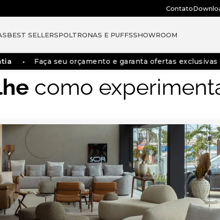
Contato
Downlo
AS
BEST SELLERS
POLTRONAS E PUFFS
SHOWROOM
ia
Faça seu orçamento e garanta ofertas exclusivas
lhe
como experimentar