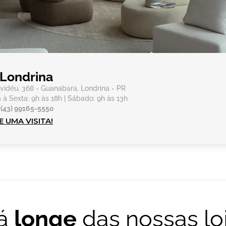
Londrina
vidéu, 368 - Guanabara, Londrina - PR
à Sexta: 9h às 18h | Sábado: 9h às 13h
 (43) 99165-5550
 UMA VISITA!
tá
longe
das nossas lo