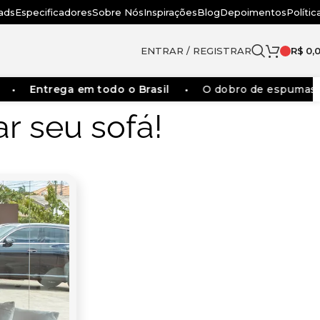
ads
Especificadores
Sobre Nós
Inspirações
Blog
Depoimentos
Polític
ENTRAR / REGISTRAR
R$
0,
Entrega em todo o Brasil
O dobro de espumas dos
 seu sofá!