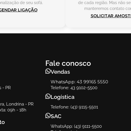
nalização de seu sofá.
de cada região. Mas não se
manteremos contato co
GENDAR LIGAÇÃO
SOLICITAR AMOST
Fale conosco
Vendas
WhatsApp:
43 99165 5550
s - PR
Telefone: 43 9102-5500
Logística
a, Londrina - PR
Telefone: (43) 9115-5501
ta: 09h - 18h
SAC
to
WhatsApp: (43) 9111-5500