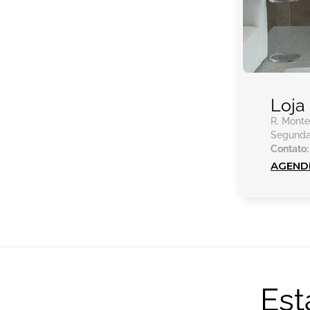
Loja
R. Monte
Segunda 
Contato:
AGENDE
Es