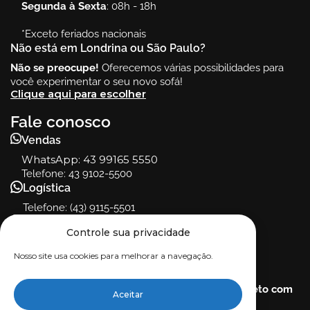
Segunda à Sexta
: 08h - 18h
*Exceto feriados nacionais
Não está em Londrina ou São Paulo?
Não se preocupe!
Oferecemos várias possibilidades para
você experimentar o seu novo sofá!
Clique aqui para escolher
Fale conosco
Vendas
WhatsApp:
43 99165 5550
Telefone: 43 9102-5500
Logística
Telefone: (43) 9115-5501
SAC
Controle sua privacidade
WhatsApp: (43) 9111-5500
Telefone: (43) 9111-5500
Nosso site usa cookies para melhorar a navegação.
Dúvidas ou reclamações?
Entre em contato com a nossa ouvidoria e
fale direto com
Aceitar
nosso fundador!