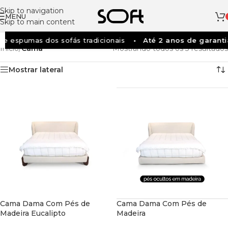
Skip to navigation
MENU
Skip to main content
e espumas dos sofás tradicionais
Até 2 anos de garanti
Início
/
Cama
Mostrando todos os 3 resultados
Mostrar lateral
Cama Dama Com Pés de
Cama Dama Com Pés de
Madeira Eucalipto
Madeira