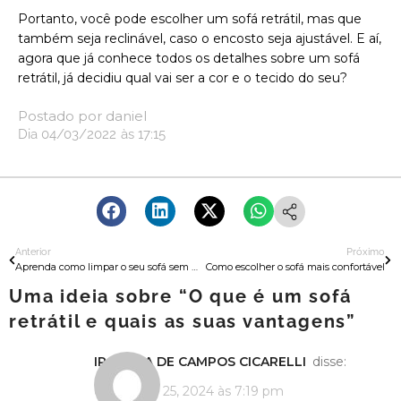
Portanto, você pode escolher um sofá retrátil, mas que
também seja reclinável, caso o encosto seja ajustável. E aí,
agora que já conhece todos os detalhes sobre um sofá
retrátil, já decidiu qual vai ser a cor e o tecido do seu?
Postado por
daniel
Dia
04/03/2022
às
17:15
Anterior
Próximo
Aprenda como limpar o seu sofá sem danificá-lo
Como escolher o sofá mais confortável
Uma ideia sobre “
O que é um sofá
retrátil e quais as suas vantagens
”
IRACEMA DE CAMPOS CICARELLI
disse:
dezembro 25, 2024 às 7:19 pm