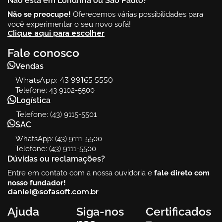
Não está em Londrina ou São Paulo?
Não se preocupe!
Oferecemos várias possibilidades para
você experimentar o seu novo sofá!
Clique aqui para escolher
Fale conosco
Vendas
WhatsApp:
43 99165 5550
Telefone: 43 9102-5500
Logística
Telefone: (43) 9115-5501
SAC
WhatsApp: (43) 9111-5500
Telefone: (43) 9111-5500
Dúvidas ou reclamações?
Entre em contato com a nossa ouvidoria e
fale direto com
nosso fundador!
daniel@sofasoft.com.br
Ajuda
Siga-nos
Certificados