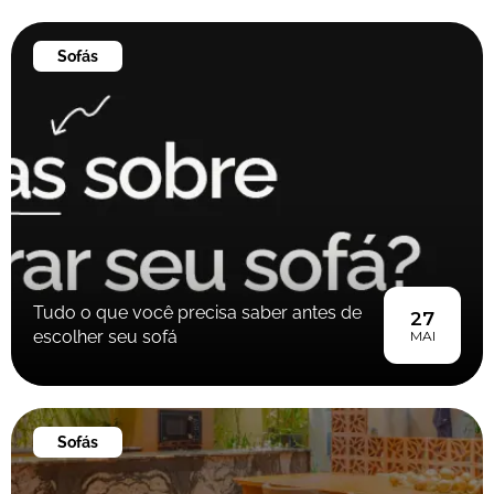
Sofás
Tudo o que você precisa saber antes de
27
escolher seu sofá
MAI
Sofás