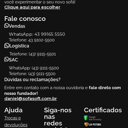
você experimentar o seu novo sofá!
Clique aqui para escolher
Fale conosco
Vendas
WhatsApp:
43 99165 5550
Telefone: 43 9102-5500
Logística
Telefone: (43) 9115-5501
SAC
WhatsApp: (43) 9111-5500
Telefone: (43) 9111-5500
Dúvidas ou reclamações?
Entre em contato com a nossa ouvidoria e
fale direto com
nosso fundador!
daniel@sofasoft.com.br
Ajuda
Siga-nos
Certificados
nas
Trocas e
redes
devoluções