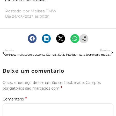
moderna e sofisticada.
Postado por
Melissa TMW
Dia
24/05/2023
às
09:29
Anterior
Próximo
Conheça mais sobre o assento Standard
Sofás inteligentes: a tecnologia mudando a experiência de conforto
Deixe um comentário
O seu endereço de e-mail não será publicado.
Campos
*
obrigatórios são marcados com
*
Comentário