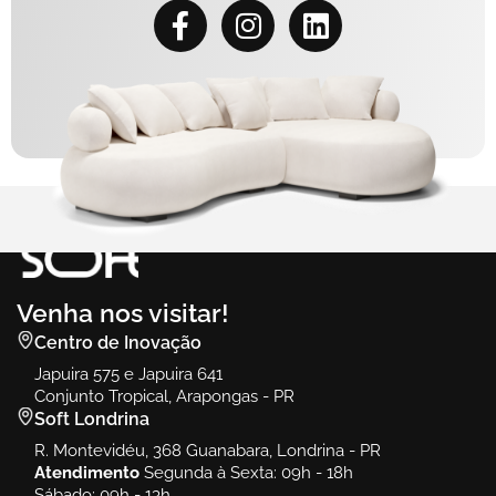
Venha nos visitar!
Centro de Inovação
Japuira 575 e Japuira 641
Conjunto Tropical, Arapongas - PR
Soft Londrina
R. Montevidéu, 368 Guanabara, Londrina - PR
Atendimento
Segunda à Sexta: 09h - 18h
Sábado: 09h - 13h