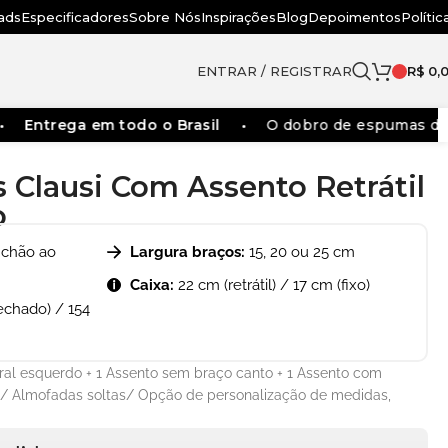
ads
Especificadores
Sobre Nós
Inspirações
Blog
Depoimentos
Polític
ENTRAR / REGISTRAR
R$
0,
trega em todo o Brasil
O dobro de espumas dos sofá
s Clausi Com Assento Retrátil
o
 chão ao
Largura braços:
15, 20 ou 25 cm
Caixa:
22 cm (retrátil) / 17 cm (fixo)
echado) / 154
teral esquerdo + 1 Assento sem braço canto + 1 Assento com
o/ Almofadas soltas/ Opção de personalização de medidas,