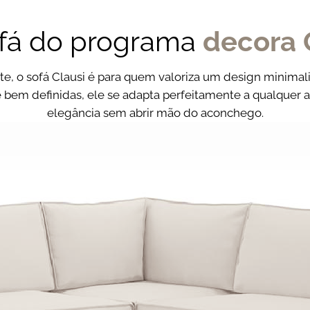
Assento
Modular
fá do programa
decora 
1,40m x
Medida
1,00m
assento
(cada)
e, o sofá Clausi é para quem valoriza um design minimali
e bem definidas, ele se adapta perfeitamente a qualquer 
Encosto
Solto
elegância sem abrir mão do aconchego.
Medida
80cm
encosto
(cada)