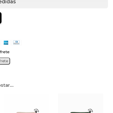
edidas
frete
tar...