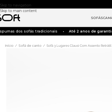
Skip to navigation
Skip to main content
SOFÁS
CAM
s dos sofás tradicionais
Até 2 anos de garantia
Início
Sofá de canto
/
/
Sofá 3 Lugares Clausi Com Assento Retrátil