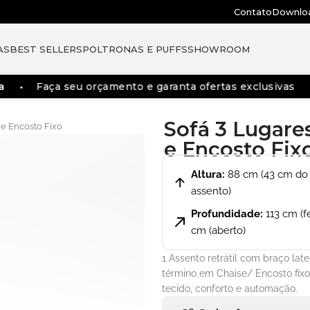
Contato
Downlo
AS
BEST SELLERS
POLTRONAS E PUFFS
SHOWROOM
Faça seu orçamento e garanta ofertas exclusivas
En
Sofá 3 Lugare
 e Encosto Fixo
e Encosto Fix
Altura:
88 cm (43 cm do
assento)
Profundidade:
113 cm (f
cm (aberto)
1 Assento retrátil com braço la
término em Chaise/ Encosto fix
tecido, conforto e automação.