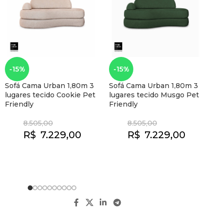
S
-15%
-15%
B
E
Sofá Cama Urban 1,80m 3
Sofá Cama Urban 1,80m 3
lugares tecido Cookie Pet
lugares tecido Musgo Pet
Friendly
Friendly
8.505,00
8.505,00
R$
7.229,00
R$
7.229,00