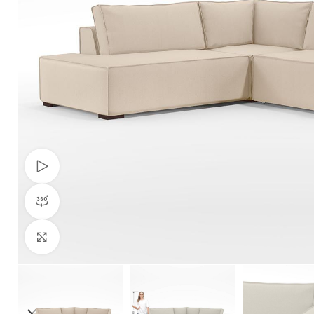
Ver video
Visão do produto em 360º
Clique para ampliar