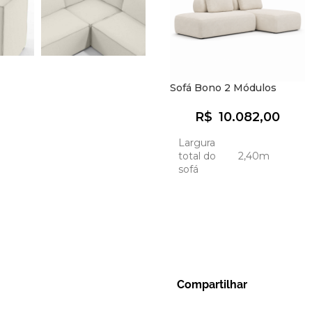
Sofá Bono 2 Módulos
R$
10.082,00
Largura
total do
2,40m
sofá
Standard
(molas
Conforto
ensacadas
do
8cm +
assento
10cm
espuma
R24)
Compartilhar