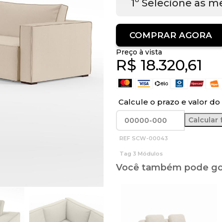
1º Selecione as m
COMPRAR AGORA
Preço à vista
R$
18.320,61
Calcule o prazo e valor do 
REF
SCW-00043
Tag
3 Módulos
Você também pode gos