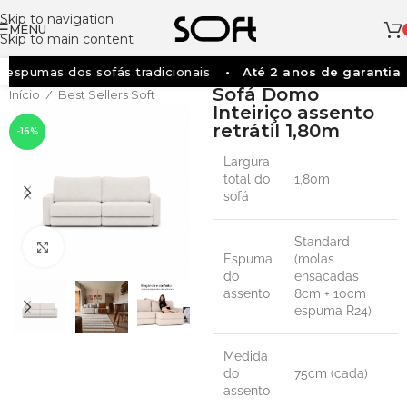
Skip to navigation
MENU
Skip to main content
spumas dos sofás tradicionais
Até 2 anos de garantia
Sofá Domo
Início
Best Sellers Soft
/
Inteiriço assento
retrátil 1,80m
-16%
Largura
total do
1,80m
sofá
Standard
Clique para ampliar
Espuma
(molas
do
ensacadas
assento
8cm + 10cm
espuma R24)
Medida
do
75cm (cada)
assento