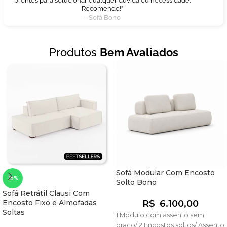
prontos para solucionar qualquer dúvida ou necessidade.
Recomendo!”
- Sofá Bono
Produtos
Bem Avaliados
Sofá Modular Com Encosto
-15%
Solto Bono
Sofá Retrátil Clausi Com
Encosto Fixo e Almofadas
R$
6.100,00
Soltas
1 Módulo com assento sem
braço/ 2 Encostos soltos/ Assento