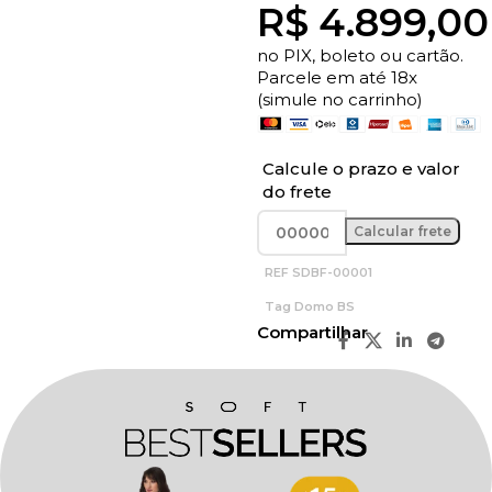
R$
4.899,00
no PIX, boleto ou cartão.
Parcele em até 18x
(simule no carrinho)
Calcule o prazo e valor
do frete
REF
SDBF-00001
Tag
Domo BS
Compartilhar