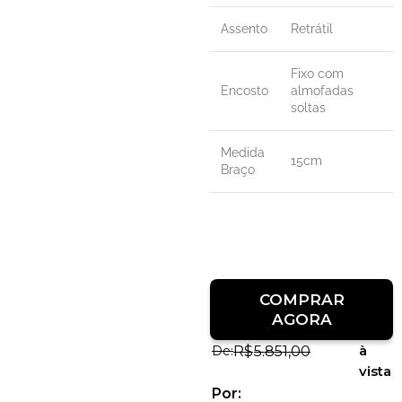
Assento
Retrátil
Fixo com
Encosto
almofadas
soltas
Medida
15cm
Braço
COMPRAR
AGORA
à
R$
5.851,00
vista