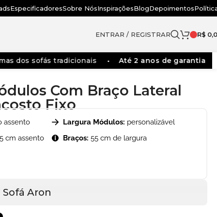
ads
Especificadores
Sobre Nós
Inspirações
Blog
Depoimentos
Polític
ENTRAR / REGISTRAR
R$
0,
 sofás tradicionais
Até 2 anos de garantia
Faç
ódulos Com Braço Lateral
costo Fixo
 assento
Largura Módulos:
personalizável
5 cm assento
Braços:
55 cm de largura
u Sofá Aron