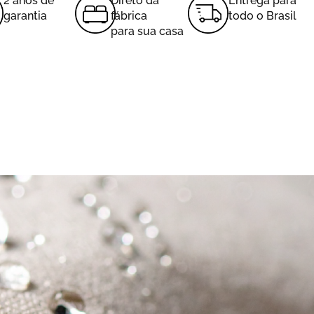
2 anos de
Direto da
Entrega para
garantia
fábrica
todo o Brasil
para sua casa