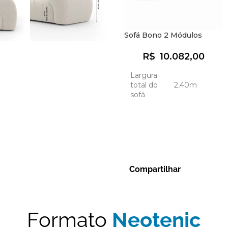
Sofá Bono 2 Módulos
R$
10.082,00
Largura
total do
2,40m
sofá
Standard
(molas
Conforto
ensacadas
do
8cm +
assento
10cm
espuma
Compartilhar
R24)
Assento
Modular
Formato
Neotenic