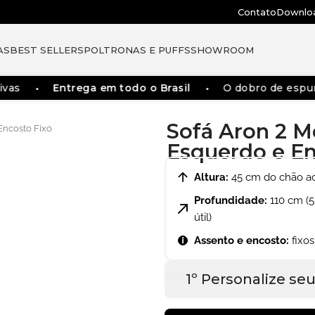
Contato
Downlo
AS
BEST SELLERS
POLTRONAS E PUFFS
SHOWROOM
Entrega em todo o Brasil
O dobro de espumas dos
Sofá Aron 2 M
Encosto Fixo
Esquerdo e En
Altura:
45 cm do chão ao
Profundidade:
110 cm (5
útil)
Assento e encosto:
fixos
1º Personalize se