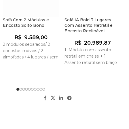
Sofá Com 2 Módulos e
Sofá IA Bold 3 Lugares
S
Encosto Solto Bono
Com Assento Retrátil e
E
Encosto Reclinável
R$
9.589,00
R$
20.989,87
2 módulos separados/ 2
1
1 Módulo com assento
encostos móveis / 2
b
retrátil em chaise + 1
almofadas / 4 lugares / sem
Assento retrátil sem braço
braço /Assento Standard
+ 1 Assento com término
em chaise/ Encosto
reclinável/ Opção de
personalização de medidas,
tecido, conforto e
automação.