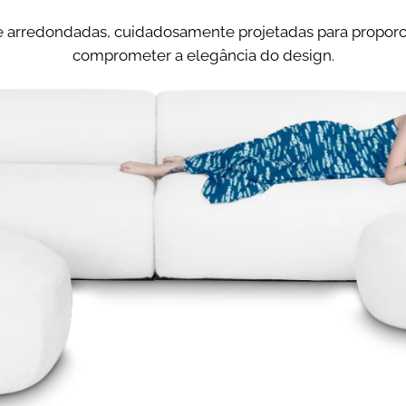
1,40m x
Medida
1,00m
assento
e arredondadas, cuidadosamente projetadas para proporc
(cada)
comprometer a elegância do design.
Encosto
Solto
Medida
80cm
encosto
(cada)