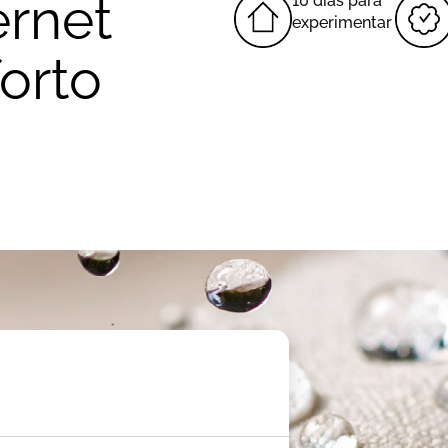
ernet
10 dias para
experimentar
orto