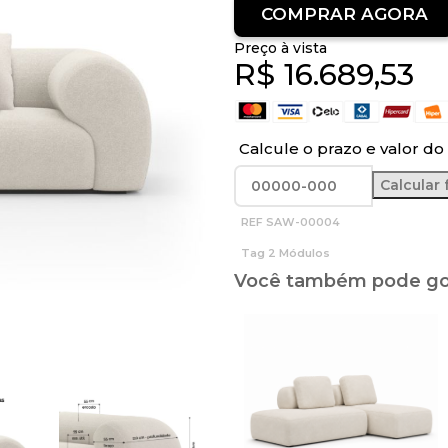
COMPRAR AGORA
Preço à vista
R$
16.689,53
Calcule o prazo e valor do 
REF
SAW-00004
Tag
2 Módulos
Você também pode gos