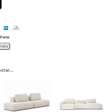
frete
tar...