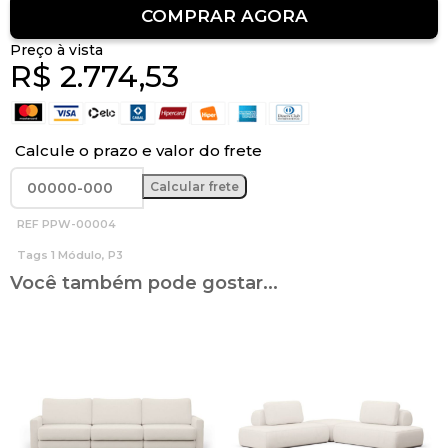
COMPRAR AGORA
Preço à vista
R$
2.774,53
Calcule o prazo e valor do frete
REF
PPW-00004
Tags
1 Módulo
,
P3
Você também pode gostar...