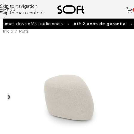
Skip to navigation
MENU
Skip to main content
mas dos sofás tradicionais
Até 2 anos de garantia
F
Início
Puffs
/