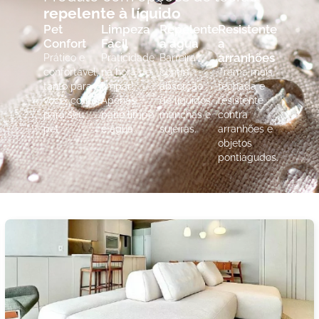
repelente à líquido
Pet
Limpeza
Repelente
Resistente
Confort
Fácil
a água
a
arranhões
Prático e
Praticidade
Barreira
confortável,
na hora de
contra
Trama mais
tanto para
limpar!
absorção
fechada e
você, como
Apenas
de líquidos,
resistente
para seu
pano limpo
manchas e
contra
pet.
e água.
sujeiras.
arranhões e
objetos
pontiagudos.