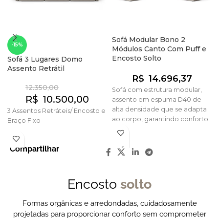
Sofá Modular Bono 2
-15%
Módulos Canto Com Puff e
Encosto Solto
Sofá 3 Lugares Domo
Assento Retrátil
R$
14.696,37
12.350,00
Sofá com estrutura modular,
R$
10.500,00
assento em espuma D40 de
alta densidade que se adapta
3 Assentos Retráteis/ Encosto e
ao corpo, garantindo conforto
Braço Fixo
prolongado. Encosto solto para
maior flexibilidade e
Compartilhar
personalização do uso. Design
com cantos arredondados que
agrega leveza e sofisticação
ao ambiente.
Encosto
solto
Formas orgânicas e arredondadas, cuidadosamente
projetadas para proporcionar conforto sem comprometer