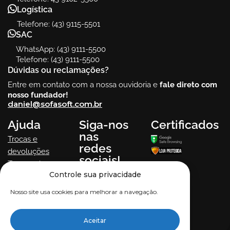
Logística
Telefone: (43) 9115-5501
SAC
WhatsApp: (43) 9111-5500
Telefone: (43) 9111-5500
Dúvidas ou reclamações?
Entre em contato com a nossa ouvidoria e
fale direto com
nosso fundador!
daniel@sofasoft.com.br
Ajuda
Siga-nos
Certificados
nas
Trocas e
redes
devoluções
sociais!
Termos de uso
Controle sua privacidade
Política de
Privacidade
Nosso site usa cookies para melhorar a navegação.
Aceitar