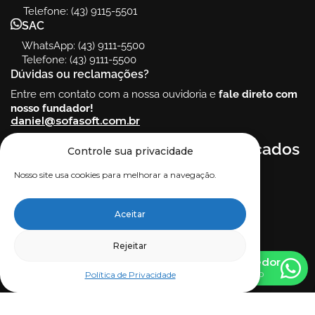
Telefone: (43) 9115-5501
SAC
WhatsApp: (43) 9111-5500
Telefone: (43) 9111-5500
Dúvidas ou reclamações?
Entre em contato com a nossa ouvidoria e
fale direto com
nosso fundador!
daniel@sofasoft.com.br
Ajuda
Siga-nos
Certificados
Controle sua privacidade
nas
Trocas e
Nosso site usa cookies para melhorar a navegação.
redes
devoluções
sociais!
Termos de uso
Aceitar
Política de
Privacidade
Rejeitar
Falar com Vendedor
Política de Privacidade
Todos os direitos reservados.
Soft Comércio Varejista de