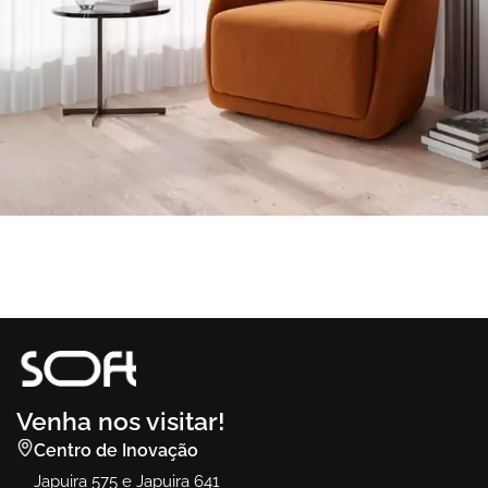
Sena 1
Ambiente
Sena
Venha nos visitar!
Centro de Inovação
Japuira 575 e Japuira 641