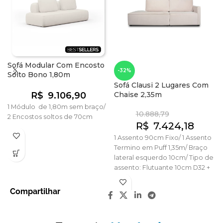
Sofá Modular Com Encosto
-32%
Solto Bono 1,80m
Sofá Clausi 2 Lugares Com
R$
9.106,90
Chaise 2,35m
1 Módulo de 1,80m sem braço/
10.888,79
2 Encostos soltos de 70cm
R$
7.424,18
1 Assento 90cm Fixo/ 1 Assento
Termino em Puff 1,35m/ Braço
lateral esquerdo 10cm/ Tipo de
assento: Flutuante 10cm D32 +
molas ensacadas + manta
acrílica/ Tecido: Veludo Bege
Compartilhar
Claro