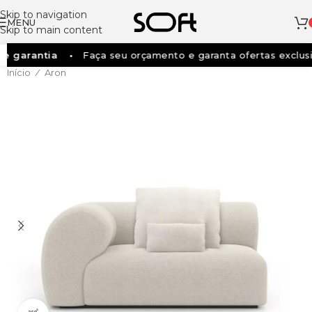
Skip to navigation
MENU
Skip to main content
 garantia
Faça seu orçamento e garanta ofertas exclusiv
Início
Aron
/