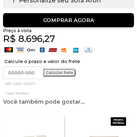
1º Personalize seu Sofá Aron
COMPRAR AGORA
Preço à vista
R$
8.696,27
Calcule o prazo e valor do frete
REF
SAW-00007
Tag
1 Módulo
Você também pode gostar...