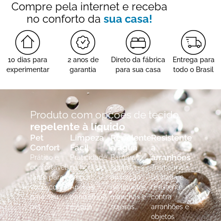
Compre pela internet e receba
no conforto da
sua casa!
10 dias para
2 anos de
Direto da fábrica
Entrega para
experimentar
garantia
para sua casa
todo o Brasil
Produto com opções de tecido
repelente à líquido
Pet
Limpeza
Repelente
Resistente
Confort
Fácil
a água
a
arranhões
Prático e
Praticidade
Barreira
confortável,
na hora de
contra
Trama mais
tanto para
limpar!
absorção
fechada e
você, como
Apenas
de líquidos,
resistente
para seu
pano limpo
manchas e
contra
pet.
e água.
sujeiras.
arranhões e
objetos