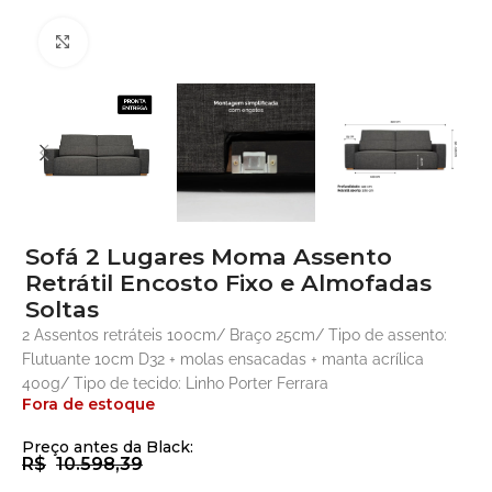
Clique para ampliar
Sofá 2 Lugares Moma Assento
Retrátil Encosto Fixo e Almofadas
Soltas
2 Assentos retráteis 100cm/ Braço 25cm/ Tipo de assento:
Flutuante 10cm D32 + molas ensacadas + manta acrílica
400g/ Tipo de tecido: Linho Porter Ferrara
Fora de estoque
Preço antes da Black:
R$
10.598,39