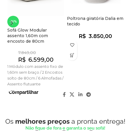
Poltrona giratória Dalia em
So
-16%
tecido
A
Re
Sofá Glow Modular
assento 1,60m com
R$
3.850,00
encosto de 80cm
3 
7.849,00
re
R$
6.599,00
Op
me
1 Módulo com assento fixo de
a
1,60m sem braço / 2 Encostos
solto de 80cm / 6 Almofadas /
Assento flutuante
Compartilhar
Os
melhores preços
a pronta entrega!
Não fique de fora e garanta o seu sofá!