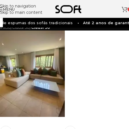
Skip to navigation
MENU
Skip to main content
de espumas dos sofás tradicionais
Até 2 anos de garant
Início
/
Clausi 50
/
Clausi 50