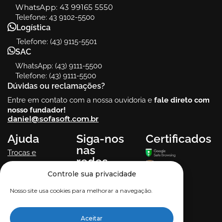
WhatsApp:
43 99165 5550
Telefone: 43 9102-5500
Logística
Telefone: (43) 9115-5501
SAC
WhatsApp: (43) 9111-5500
Telefone: (43) 9111-5500
Dúvidas ou reclamações?
Entre em contato com a nossa ouvidoria e
fale direto com
nosso fundador!
daniel@sofasoft.com.br
Ajuda
Siga-nos
Certificados
nas
Trocas e
redes
devoluções
sociais!
Controle sua privacidade
Termos de uso
Política de
Nosso site usa cookies para melhorar a navegação.
Privacidade
Aceitar