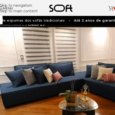
Skip to navigation
MENU
Skip to main content
e espumas dos sofás tradicionais
Até 2 anos de garanti
Início
/
Clausi 29
/
Clausi 29