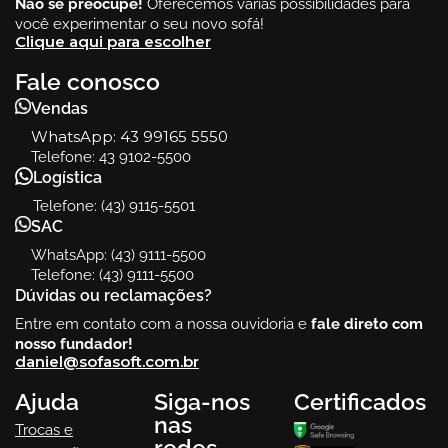
Não se preocupe!
Oferecemos várias possibilidades para
você experimentar o seu novo sofá!
Clique aqui para escolher
Fale conosco
Vendas
WhatsApp:
43 99165 5550
Telefone: 43 9102-5500
Logística
Telefone: (43) 9115-5501
SAC
WhatsApp: (43) 9111-5500
Telefone: (43) 9111-5500
Dúvidas ou reclamações?
Entre em contato com a nossa ouvidoria e
fale direto com
nosso fundador!
daniel@sofasoft.com.br
Ajuda
Siga-nos
Certificados
nas
Trocas e
redes