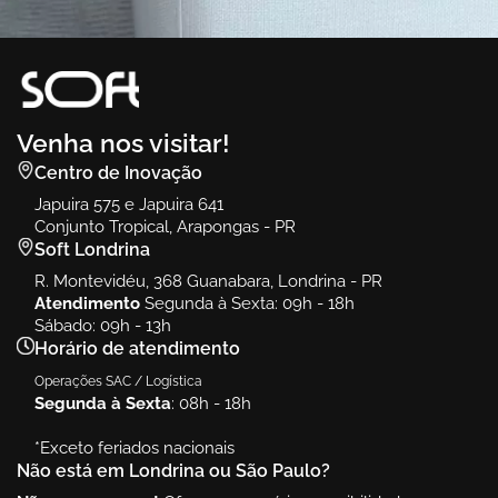
Vert
Ambiente
Vert
Venha nos visitar!
Centro de Inovação
Japuira 575 e Japuira 641
Conjunto Tropical, Arapongas - PR
Soft Londrina
R. Montevidéu, 368 Guanabara, Londrina - PR
Atendimento
Segunda à Sexta: 09h - 18h
Sábado: 09h - 13h
Horário de atendimento
Operações SAC / Logística
Segunda à Sexta
: 08h - 18h
*Exceto feriados nacionais
Não está em Londrina ou São Paulo?