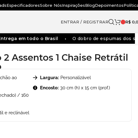
ads
Especificadores
Sobre Nós
Inspirações
Blog
Depoimentos
Polític
ENTRAR / REGISTRAR
R$
0,
a em todo o Brasil
O dobro de espumas dos sofás tra
 2 Assentos 1 Chaise Retrátil
o
 chão ao
Largura:
Personalizável
Encosto:
30 cm (h) x 15 cm (prof.)
echado) / 160
til e reclinável