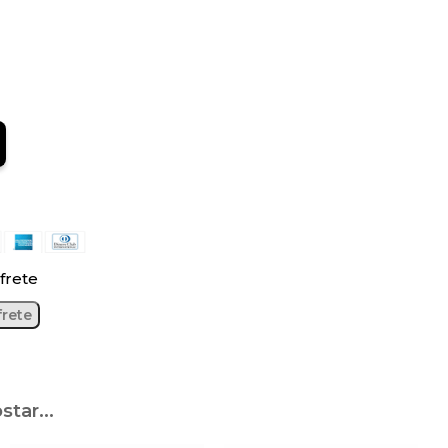
frete
tar...