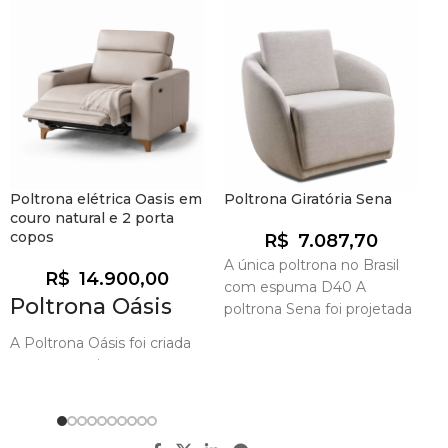
Poltrona elétrica Oasis em
Poltrona Giratória Sena
S
couro natural e 2 porta
A
copos
D
R$
7.087,70
A única poltrona no Brasil
R$
14.900,00
com espuma D40 A
Poltrona Oásis
1
poltrona Sena foi projetada
l
para promover alto grau de
A Poltrona Oásis foi criada
f
conforto e
para proporcionar uma
c
experiência de conforto
E
absoluto em um formato
s
compacto e sofisticado.
p