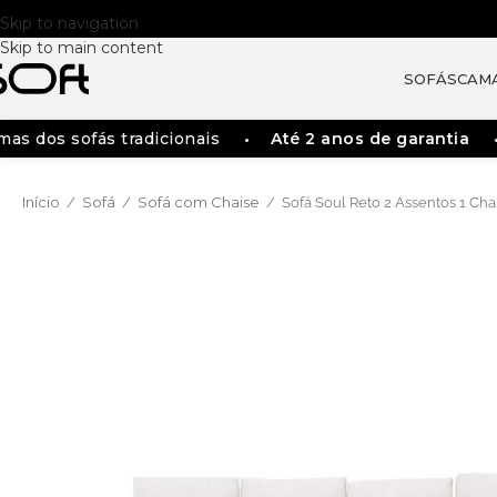
Skip to navigation
Skip to main content
SOFÁS
CAM
 sofás tradicionais
Até 2 anos de garantia
Faç
Início
Sofá
Sofá com Chaise
/
/
/
Sofá Soul Reto 2 Assentos 1 Chai