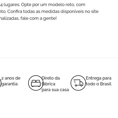
desenvolvida para uso
u 4 lugares. Opte por um modelo reto, com
prolongado.
nto. Confira todas as medidas disponíveis no site
• Design contemporâneo
nalizadas, fale com a gente!
com linhas elegantes e
sofisticadas.
• Pés elevados que
valorizam o visual e
facilitam a limpeza.
• Ideal para salas de estar,
home theaters, suítes e
espaços de leitura.
A Poltrona Oásis reúne
tudo o que uma poltrona
2 anos de
Direto da
Entrega para
premium deve oferecer:
garantia
fábrica
todo o Brasil
conforto excepcional,
para sua casa
tecnologia intuitiva e um
design sofisticado capaz
de transformar qualquer
ambiente.