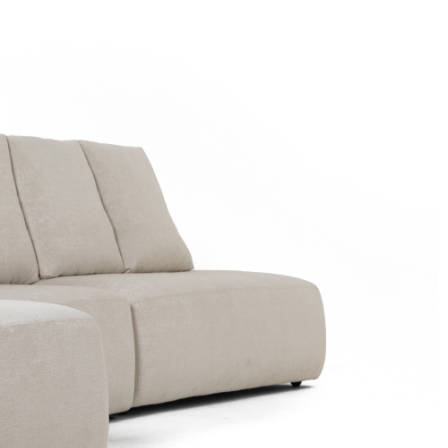
de forma natural,
oferecendo ergonomia e
suporte em todas as
posições.
O assento utiliza espumas
de alta performance
combinadas a sistemas de
sustentação reforçados,
entregando uma sensação
de conforto envolvente
sem abrir mão da
durabilidade. O encosto foi
desenvolvido para
proporcionar apoio
anatômico às costas e à
região lombar, favorecendo
longos períodos de uso
com máximo conforto.
Sua estrutura robusta e os
materiais cuidadosamente