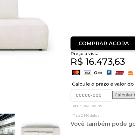
COMPRAR AGORA
Preço à vista
R$
16.473,63
Calcule o prazo e valor do 
REF
SSW-00005
Tag
2 Módulos
Você também pode gos