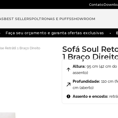
Contato
Downlo
AS
BEST SELLERS
POLTRONAS E PUFFS
SHOWROOM
a seu orçamento e garanta ofertas exclusivas
Entreg
Sofá Soul Reto
se Retrátil 1 Braço Direito
1 Braço Direit
Altura:
95 cm (42 cm do
assento)
Profundidade:
110 cm (f
cm (aberto)
Assento e encosto:
retrá