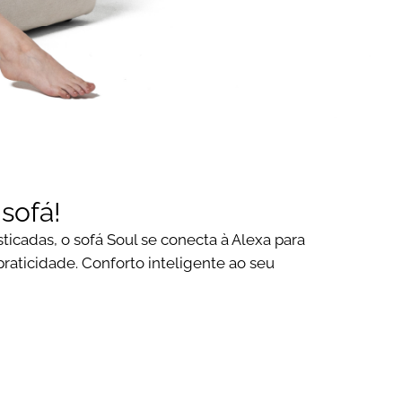
selecionados garantem
estabilidade e resistência
ao longo dos anos,
enquanto o design
elegante e os pés elevados
trazem leveza visual e
sofisticação para diferentes
estilos de ambientes.
Seja como peça principal
em um canto de leitura,
 sofá!
complemento para salas de
ticadas, o sofá Soul se conecta à Alexa para
estar ou elemento de
praticidade. Conforto inteligente ao seu
destaque em projetos de
interiores, a Poltrona Oásis
combina tecnologia,
conforto e design para criar
um espaço
verdadeiramente
acolhedor.