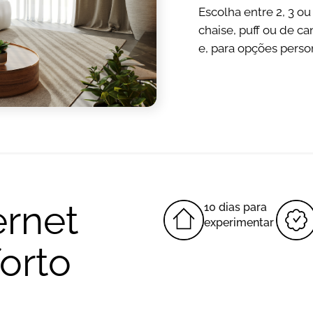
Escolha entre 2, 3 o
chaise, puff ou de ca
e, para opções perso
ernet
10 dias para
experimentar
orto