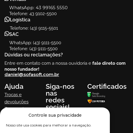
WhatsApp:
43 99165 5550
Telefone: 43 9102-5500
Logística
Telefone: (43) 9115-5501
SAC
WhatsApp: (43) 9111-5500
Telefone: (43) 9111-5500
Dúvidas ou reclamações?
Entre em contato com a nossa ouvidoria e
fale direto com
nosso fundador!
daniel@sofasoft.com.br
Ajuda
Siga-nos
Certificados
nas
Trocas e
redes
devoluções
sociais!
Termos de uso
Controle sua privacidade
Política de
Privacidade
Nosso site usa cookies para melhorar a navegação.