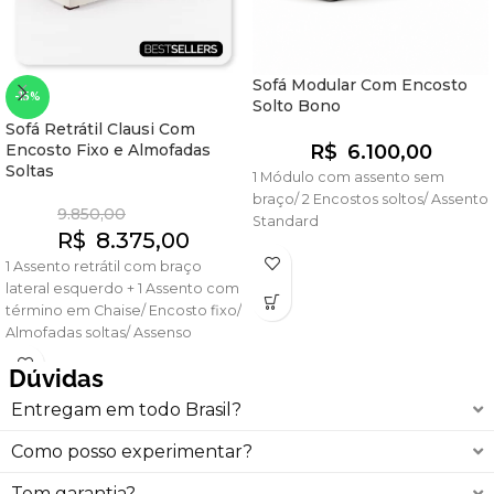
Sofá Modular Com Encosto
-15%
Solto Bono
Sofá Retrátil Clausi Com
Encosto Fixo e Almofadas
R$
6.100,00
Soltas
1 Módulo com assento sem
braço/ 2 Encostos soltos/ Assento
9.850,00
Standard
R$
8.375,00
1 Assento retrátil com braço
lateral esquerdo + 1 Assento com
término em Chaise/ Encosto fixo/
Almofadas soltas/ Assenso
SuperMacio
Dúvidas
Entregam em todo Brasil?
Como posso experimentar?
Tem garantia?