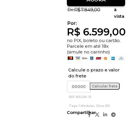
à
R$
7.849,00
vista
R$
6.599,00
no PIX, boleto ou cartão.
Parcele em até 18x
(simule no carrinho)
Calcule o prazo e valor
do frete
REF
BSGW-15
Tags
1 Modular
,
Glow BS
Compartilhar