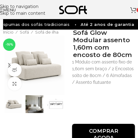
Skip to navigation
MENU
Skip to main content
pumas dos sofás tradicionais
Até 2 anos de garantia
Sofá Glow
Início
Sofá
Sofá de ilha
/
/
Modular assento
-16%
1,60m com
encosto de 80cm
1 Módulo com assento fixo de
1,60m sem braço / 2 Encostos
Visão do produto em 360º
solto de 80cm / 6 Almofadas
/ Assento flutuante
Clique para ampliar
COMPRAR
AGORA