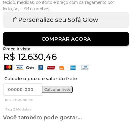
tecido, medidas, conforto e braço com carregamento por
Indução, USB ou ambos.
1º Personalize seu Sofá Glow
COMPRAR AGORA
Preço à vista
R$
12.630,46
Calcule o prazo e valor do frete
REF
SGW-00001
Tag
2 Módulos
Você também pode gostar...