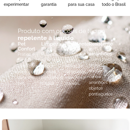
experimentar
garantia
para sua casa
todo o Brasil
Produto com opções de tecido
repelente à líquido
Pet
Limpeza
Repelente
Resistente
Confort
Fácil
a água
a
arranhões
Prático e
Praticidade
Barreira
Trama mais
confortável,
na hora de
contra
fechada e
tanto para
limpar!
absorção
resistente
você, como
Apenas
de líquidos,
contra
para seu
pano limpo
manchas e
arranhões e
pet.
e água.
sujeiras.
objetos
pontiagudos.