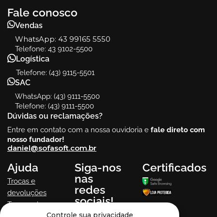
Fale conosco
Vendas
WhatsApp:
43 99165 5550
Telefone: 43 9102-5500
Logística
Telefone: (43) 9115-5501
SAC
WhatsApp: (43) 9111-5500
Telefone: (43) 9111-5500
Dúvidas ou reclamações?
Entre em contato com a nossa ouvidoria e
fale direto com
nosso fundador!
daniel@sofasoft.com.br
Ajuda
Siga-nos
Certificados
nas
Trocas e
redes
devoluções
sociais!
Termos de uso
Controle sua privacidade
Política de