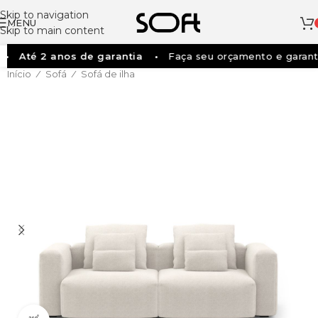
Skip to navigation
MENU
Skip to main content
Até 2 anos de garantia
Faça seu orçamento e garanta 
Início
Sofá
Sofá de ilha
/
/