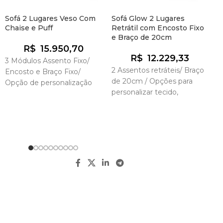
Sofá 2 Lugares Veso Com
Sofá Glow 2 Lugares
Chaise e Puff
Retrátil com Encosto Fixo
e Braço de 20cm
S
R$
15.950,70
l
R$
12.229,33
3 Módulos Assento Fixo/
F
2 Assentos retráteis/ Braço
Encosto e Braço Fixo/
de 20cm / Opções para
Opção de personalização
personalizar tecido,
dos Pés
medidas, conforto e braço
com carregamento por
Indução, USB ou ambos.