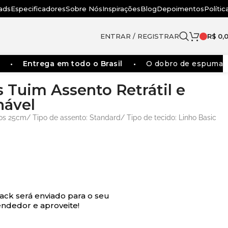
ads
Especificadores
Sobre Nós
Inspirações
Blog
Depoimentos
Polític
ENTRAR / REGISTRAR
R$
0,
Entrega em todo o Brasil
O dobro de espumas dos 
s Tuim Assento Retrátil e
nável
os 25cm/ Tipo de assento: Standard/ Tipo de tecido: Linho Basic
ack será enviado para o seu
ndedor e aproveite!