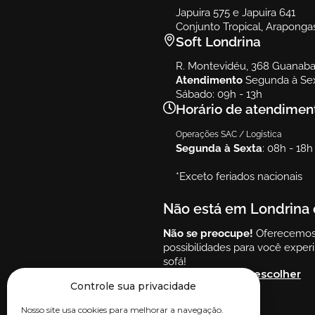
Japuira 575 e Japuira 641
Conjunto Tropical, Araponga
Soft Londrina
R. Montevidéu, 368 Guanabar
Atendimento
Segunda à Sex
Sábado: 09h - 13h
Horário de atendimen
Operações SAC / Logística
Segunda à Sexta
: 08h - 18h
*Exceto feriados nacionais
Não está em Londrina 
Não se preocupe!
Oferecemos 
possibilidades para você expe
sofá!
Clique aqui para escolher
Controle sua privacidade
Nosso site usa cookies para melhorar a navegação.