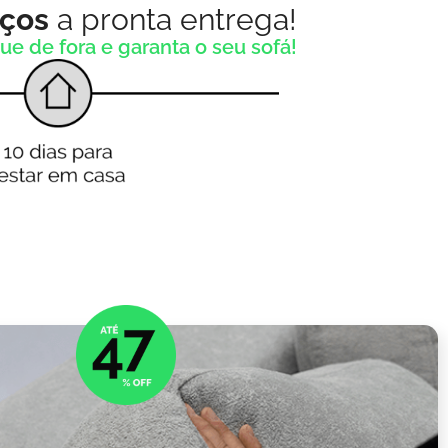
eços
a pronta entrega!
ue de fora e garanta o seu sofá!