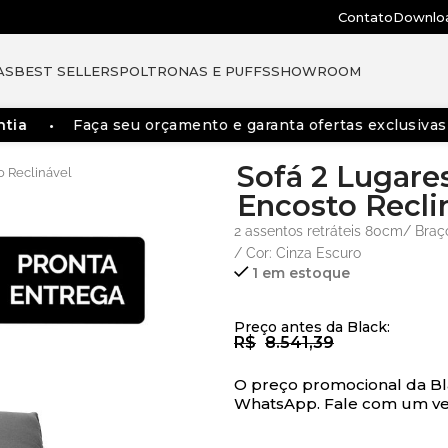
Contato
Downlo
AS
BEST SELLERS
POLTRONAS E PUFFS
SHOWROOM
Faça seu orçamento e garanta ofertas exclusivas
Sofá 2 Lugare
o Reclinável
Encosto Recli
2 assentos retráteis 80cm/ Braç
/ Cor: Cinza Escuro
1 em estoque
Preço antes da Black:
R$
8.541,39
O preço promocional da Bl
WhatsApp. Fale com um ve