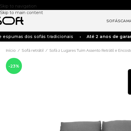
Skip to navigation
Skip to main content
SOFÁS
CAM
pumas dos sofás tradicionais
Até 2 anos de garantia
Início
Sofá retrátil
/
/
Sofá 2 Lugares Tuim Assento Retrátil e Encost
-23%