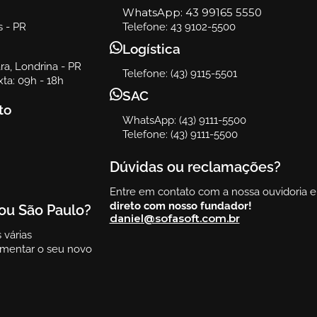
WhatsApp:
43 99165 5550
s - PR
Telefone: 43 9102-5500
Logística
a, Londrina - PR
Telefone: (43) 9115-5501
ta: 09h - 18h
SAC
to
WhatsApp: (43) 9111-5500
Telefone: (43) 9111-5500
Dúvidas ou reclamações?
Entre em contato com a nossa ouvidoria 
direto com nosso fundador!
ou São Paulo?
daniel@sofasoft.com.br
várias
rimentar o seu novo