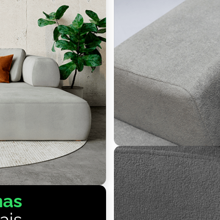
mas
ais