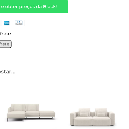
e obter preços da Black!
frete
tar...