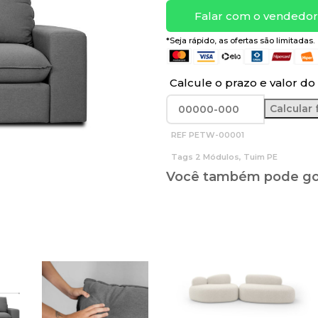
Falar com o vendedor 
*Seja rápido, as ofertas são limitadas.
Calcule o prazo e valor do 
REF
PETW-00001
Tags
2 Módulos
,
Tuim PE
Você também pode gos