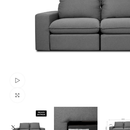
Ver video
Clique para ampliar