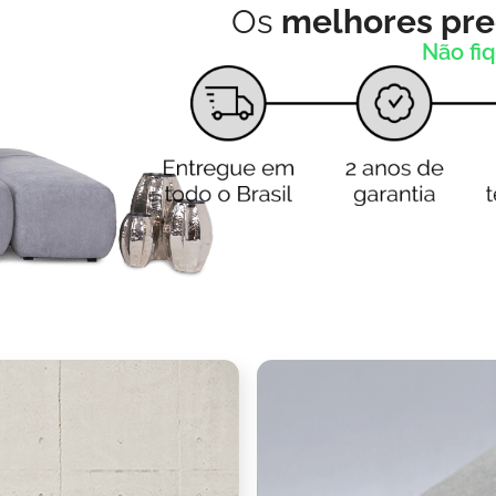
Os
melhores pr
Não fiq