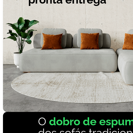
O
dobro de espu
dos sofás tradicion