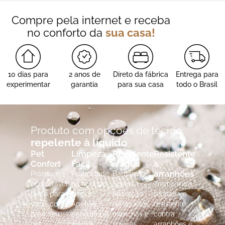
Compre pela internet e receba
no conforto da
sua casa!
10 dias para
2 anos de
Direto da fábrica
Entrega para
experimentar
garantia
para sua casa
todo o Brasil
Produto com opções de tecido
repelente à líquido
Pet
Limpeza
Repelente
Resistente
Confort
Fácil
a água
a
arranhões
Prático e
Praticidade
Barreira
confortável,
na hora de
contra
Trama mais
tanto para
limpar!
absorção
fechada e
você, como
Apenas
de líquidos,
resistente
para seu
pano limpo
manchas e
contra
pet.
e água.
sujeiras.
arranhões e