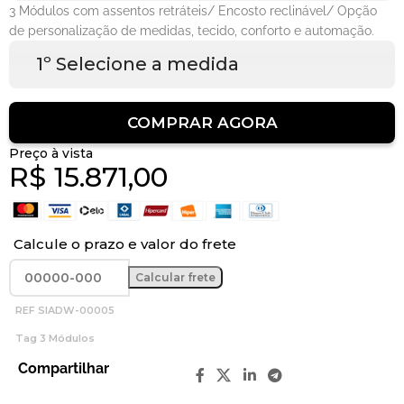
3 Módulos com assentos retráteis/ Encosto reclinável/ Opção
de personalização de medidas, tecido, conforto e automação.
1º Selecione a medida
COMPRAR AGORA
Preço à vista
R$
15.871,00
Calcule o prazo e valor do frete
REF
SIADW-00005
Tag
3 Módulos
Compartilhar