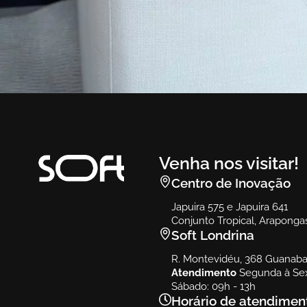
Ambiente
Vert
Vert
Venha nos visitar!
Centro de Inovação
Japuira 575 e Japuira 641
Conjunto Tropical, Araponga
Soft Londrina
R. Montevidéu, 368 Guanabar
Atendimento
Segunda à Sex
Sábado: 09h - 13h
Horário de atendimen