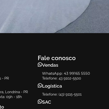
Ambiente
Vert
Vert
Fale conosco
Vendas
WhatsApp:
43 99165 5550
s - PR
Telefone: 43 9102-5500
Logística
a, Londrina - PR
Telefone: (43) 9115-5501
ta: 09h - 18h
SAC
to