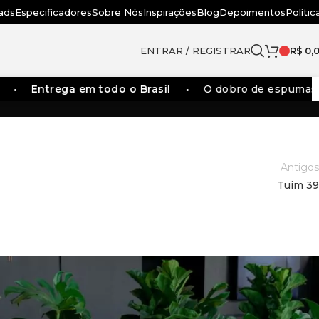
ads
Especificadores
Sobre Nós
Inspirações
Blog
Depoimentos
Polític
ENTRAR / REGISTRAR
R$
0,
Entrega em todo o Brasil
O dobro de espumas dos
Antigos
Tuim 39