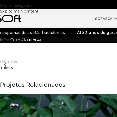
Skip to navigation
Skip to main content
SOFÁS
CAM
spumas dos sofás tradicionais
Até 2 anos de garant
Início
/
Tuim 41
/
Tuim 41
Recentes
Tuim 42
Projetos Relacionados