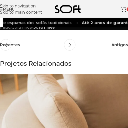
Skip to navigation
MENU
Skip to main content
de espumas dos sofás tradicionais
Até 2 anos de garanti
Início
/
Sofá Filles
/
Sofá Filles
Recentes
Antigos
Projetos Relacionados