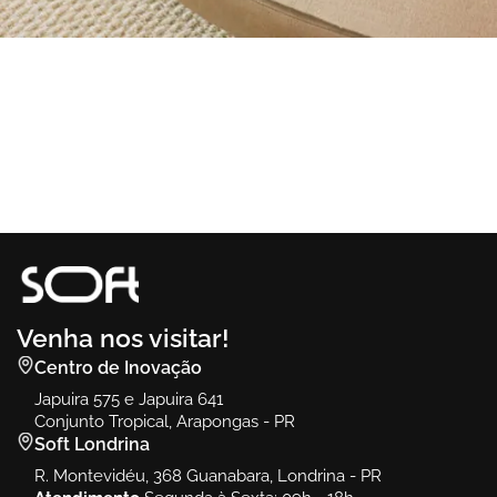
Sofá Filles
Filles
Venha nos visitar!
Centro de Inovação
Japuira 575 e Japuira 641
Conjunto Tropical, Arapongas - PR
Soft Londrina
R. Montevidéu, 368 Guanabara, Londrina - PR