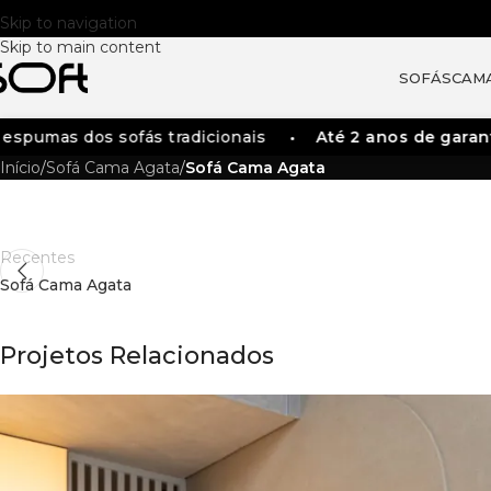
Skip to navigation
Skip to main content
SOFÁS
CAM
spumas dos sofás tradicionais
Até 2 anos de garanti
Início
/
Sofá Cama Agata
/
Sofá Cama Agata
Recentes
Sofá Cama Agata
Projetos Relacionados