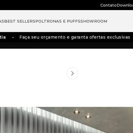
Contato
Downlo
AS
BEST SELLERS
POLTRONAS E PUFFS
SHOWROOM
a
Faça seu orçamento e garanta ofertas exclusivas