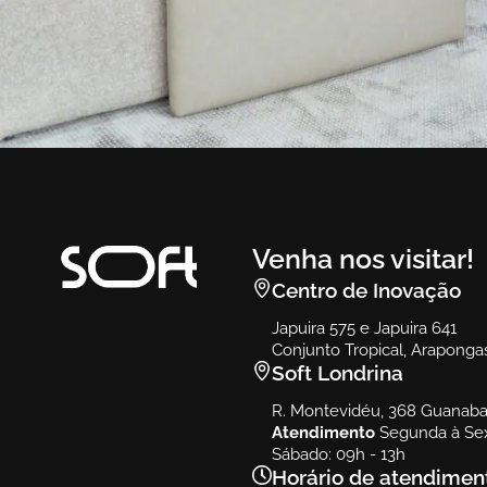
Agata
Sofá Cama Agata
Venha nos visitar!
Centro de Inovação
Japuira 575 e Japuira 641
Conjunto Tropical, Araponga
Soft Londrina
R. Montevidéu, 368 Guanabar
Atendimento
Segunda à Sex
Sábado: 09h - 13h
Horário de atendimen