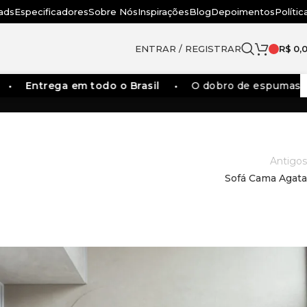
ads
Especificadores
Sobre Nós
Inspirações
Blog
Depoimentos
Polític
ENTRAR / REGISTRAR
R$
0,
Entrega em todo o Brasil
O dobro de espumas dos 
Antigos
Sofá Cama Agata