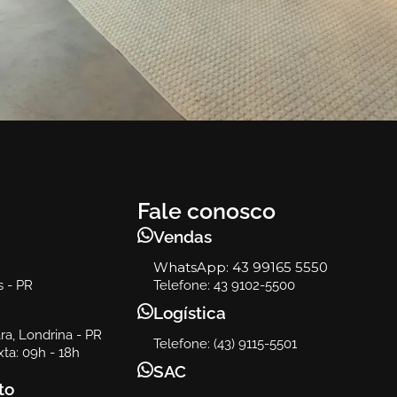
Agata
Sofá Cama Agata
Fale conosco
Vendas
WhatsApp:
43 99165 5550
s - PR
Telefone: 43 9102-5500
Logística
a, Londrina - PR
Telefone: (43) 9115-5501
ta: 09h - 18h
SAC
to