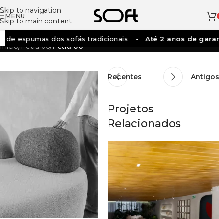
Skip to navigation
MENU
Skip to main content
 de espumas dos sofás tradicionais
Até 2 anos de garan
Início
/
Petra 06
/
Petra 06
Recentes
Antigos
Projetos
Relacionados