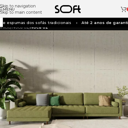
Skip to navigation
MENU
Skip to main content
e espumas dos sofás tradicionais
Até 2 anos de garanti
Início
/
Noca 02
/
Noca 02