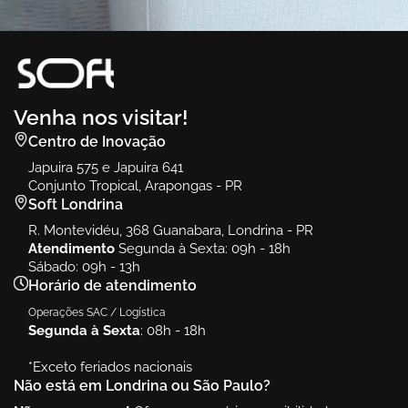
Vert
Ambiente
Vert
Venha nos visitar!
Centro de Inovação
Japuira 575 e Japuira 641
Conjunto Tropical, Arapongas - PR
Soft Londrina
R. Montevidéu, 368 Guanabara, Londrina - PR
Atendimento
Segunda à Sexta: 09h - 18h
Sábado: 09h - 13h
Horário de atendimento
Operações SAC / Logística
Segunda à Sexta
: 08h - 18h
*Exceto feriados nacionais
Não está em Londrina ou São Paulo?