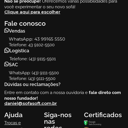
Não se preocupe!
Oferecemos várias possibilidades para
você experimentar o seu novo sofá!
Clique aqui para escolher
Fale conosco
Vendas
WhatsApp:
43 99165 5550
Telefone: 43 9102-5500
Logística
Telefone: (43) 9115-5501
SAC
WhatsApp: (43) 9111-5500
Telefone: (43) 9111-5500
Dúvidas ou reclamações?
Entre em contato com a nossa ouvidoria e
fale direto com
nosso fundador!
daniel@sofasoft.com.br
Ajuda
Siga-nos
Certificados
nas
Trocas e
redes