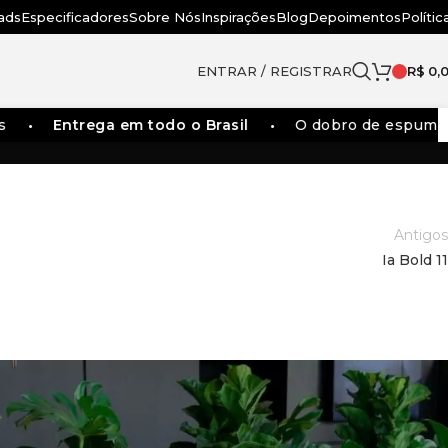
ads
Especificadores
Sobre Nós
Inspirações
Blog
Depoimentos
Polític
ENTRAR / REGISTRAR
R$
0,
Entrega em todo o Brasil
O dobro de espumas d
Antigos
Ia Bold 11