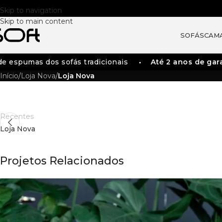
Skip to navigation
Skip to main content
SOFÁS
CAM
 espumas dos sofás tradicionais
Até 2 anos de garan
Início
/
Loja Nova
/
Loja Nova
Recentes
Loja Nova
Projetos Relacionados