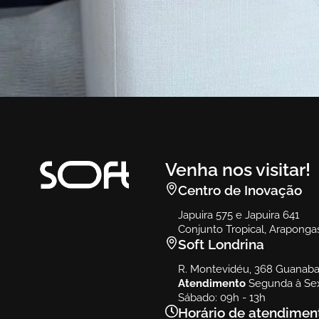
Ambiente
Vert
Vert
Venha nos visitar!
Centro de Inovação
Japuira 575 e Japuira 641
Conjunto Tropical, Araponga
Soft Londrina
R. Montevidéu, 368 Guanabar
Atendimento
Segunda à Sex
Sábado: 09h - 13h
Horário de atendimen