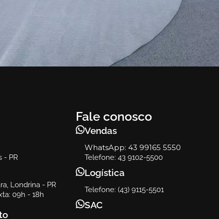
Ambiente
Vert
Vert
Fale conosco
Vendas
WhatsApp:
43 99165 5550
s - PR
Telefone: 43 9102-5500
Logística
a, Londrina - PR
Telefone: (43) 9115-5501
ta: 09h - 18h
SAC
to