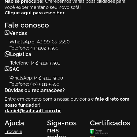
Não se preocupe!
Oferecemos várias possibilidades para
você experimentar o seu novo sofá!
Clique aqui para escolher
Fale conosco
Vendas
WhatsApp:
43 99165 5550
Telefone: 43 9102-5500
Logística
Telefone: (43) 9115-5501
SAC
WhatsApp: (43) 9111-5500
Telefone: (43) 9111-5500
Dúvidas ou reclamações?
Entre em contato com a nossa ouvidoria e
fale direto com
nosso fundador!
daniel@sofasoft.com.br
Ajuda
Siga-nos
Certificados
nas
Trocas e
redes