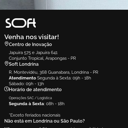
Vert
Ambiente
Vert
Venha nos visitar!
Centro de Inovação
Japuira 575 e Japuira 641
Conjunto Tropical, Arapongas - PR
Soft Londrina
R. Montevidéu, 368 Guanabara, Londrina - PR
Atendimento
Segunda à Sexta: 09h - 18h
Sábado: 09h - 13h
Horário de atendimento
Operações SAC / Logística
Segunda à Sexta
: 08h - 18h
*Exceto feriados nacionais
Não está em Londrina ou São Paulo?