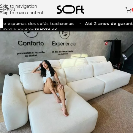
Skip to navigation
MENU
Skip to main content
e espumas dos sofás tradicionais
Até 2 anos de garanti
Início
/
Ia Bold 03
/
Ia Bold 03