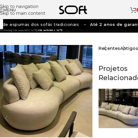
Skip to navigation
MENU
Skip to main content
 de espumas dos sofás tradicionais
Até 2 anos de garant
Início
/
Ia Bean 04
/
Ia Bean 04
Recentes
Antigos
Projetos
Relacionad