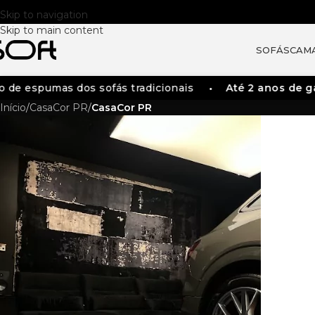
Skip to navigation
Skip to main content
SOFÁS
CAM
 de espumas dos sofás tradicionais
Até 2 anos de ga
Início
/
CasaCor PR
/
CasaCor PR