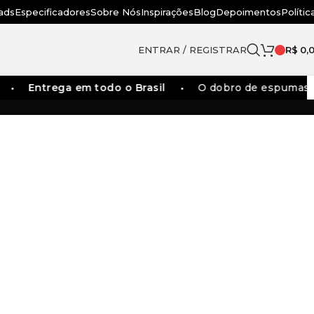
ads
Especificadores
Sobre Nós
Inspirações
Blog
Depoimentos
Polític
ENTRAR / REGISTRAR
R$
0,
Entrega em todo o Brasil
O dobro de espumas dos