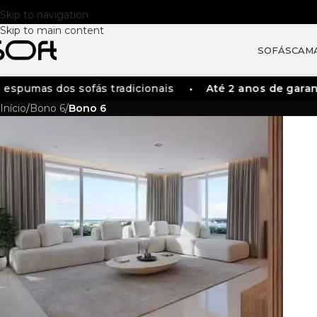
Skip to navigation
Skip to main content
SOFÁS
CAM
spumas dos sofás tradicionais
Até 2 anos de garanti
Início
/
Bono 6
/
Bono 6