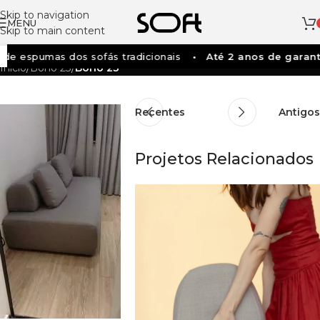
Skip to navigation
MENU
Skip to main content
de espumas dos sofás tradicionais
Até 2 anos de garant
Início
/
Bono 23
/
Bono 23
Recentes
Antigos
Projetos Relacionados