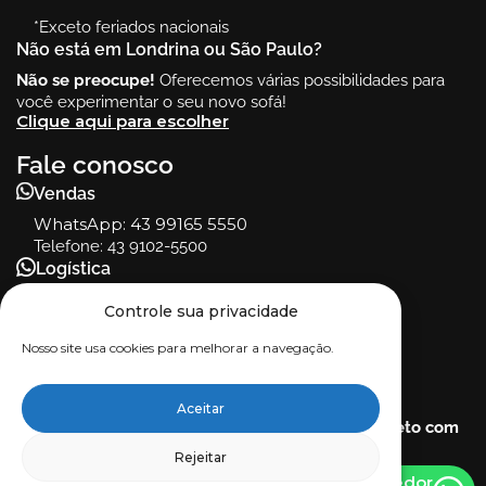
*Exceto feriados nacionais
Não está em Londrina ou São Paulo?
Não se preocupe!
Oferecemos várias possibilidades para
você experimentar o seu novo sofá!
Clique aqui para escolher
Fale conosco
Vendas
WhatsApp:
43 99165 5550
Telefone: 43 9102-5500
Logística
Telefone: (43) 9115-5501
Controle sua privacidade
SAC
Nosso site usa cookies para melhorar a navegação.
WhatsApp: (43) 9111-5500
Telefone: (43) 9111-5500
Dúvidas ou reclamações?
Aceitar
Entre em contato com a nossa ouvidoria e
fale direto com
nosso fundador!
Rejeitar
daniel@sofasoft.com.br
Falar com Vendedor