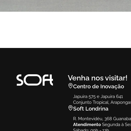
Bono
Sofá Bono
Venha nos visitar!
Centro de Inovação
Japuira 575 e Japuira 641
Conjunto Tropical, Araponga
Soft Londrina
R. Montevidéu, 368 Guanabar
Atendimento
Segunda à Sex
Sábado: 09h - 13h