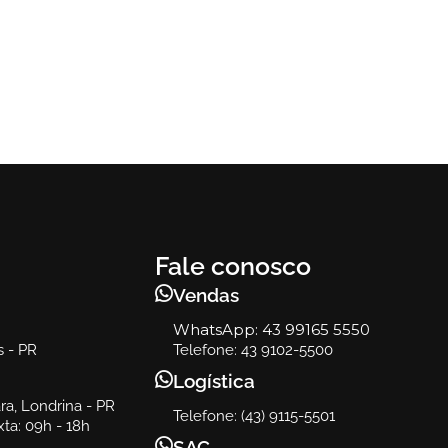
Bono
Sofá Bono
Fale conosco
Vendas
WhatsApp:
43 99165 5550
s - PR
Telefone: 43 9102-5500
Logística
a, Londrina - PR
Telefone: (43) 9115-5501
ta: 09h - 18h
SAC