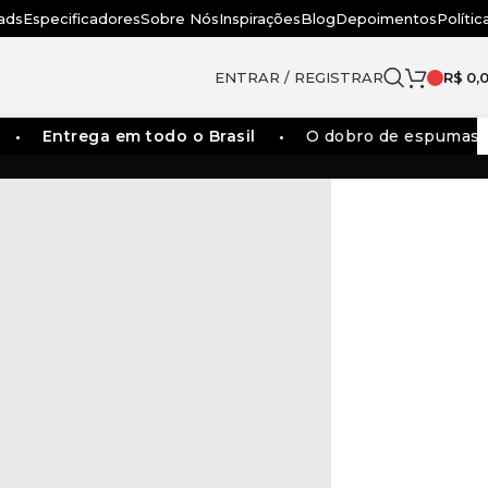
ads
Especificadores
Sobre Nós
Inspirações
Blog
Depoimentos
Polític
ENTRAR / REGISTRAR
R$
0,
Entrega em todo o Brasil
O dobro de espumas dos 